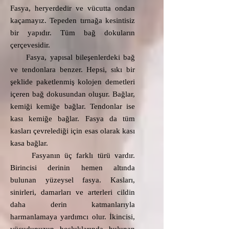
Fasya, heryerdedir ve vücutta ondan
kaçamayız. Tepeden tırnağa kesintisiz
bir yapıdır. Tüm bağ dokuların
çerçevesidir.​
Fasya, yapısal bileşenlerdeki bağ
ve tendonlara benzer. Hepsi, sıkı bir
şeklide paketlenmiş kolojen demetleri
içeren bağ dokusundan oluşur. Bağlar,
kemiği kemiğe bağlar. Tendonlar ise
kası kemiğe bağlar. Fasya da tüm
kasları çevrelediği için esas olarak kası
kasa bağlar.​
Fasyanın üç farklı türü vardır.
Birincisi derinin hemen altında
bulunan yüzeysel fasya. Kasları,
sinirleri, damarları ve arterleri cildin
daha derin katmanlarıyla
harmanlamaya yardımcı olur. İkincisi,