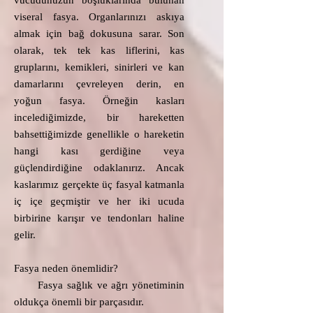
vücudunuzun boşluklarında bulunan
viseral fasya. Organlarınızı askıya
almak için bağ dokusuna sarar. Son
olarak, tek tek kas liflerini, kas
gruplarını, kemikleri, sinirleri ve kan
damarlarını çevreleyen derin, en
yoğun fasya. Örneğin kasları
incelediğimizde, bir hareketten
bahsettiğimizde genellikle o hareketin
hangi kası gerdiğine veya
güçlendirdiğine odaklanırız. Ancak
kaslarımız gerçekte üç fasyal katmanla
iç içe geçmiştir ve her iki ucuda
birbirine karışır ve tendonları haline
gelir.
Fasya neden önemlidir?​
Fasya sağlık ve ağrı yönetiminin
oldukça önemli bir parçasıdır.​