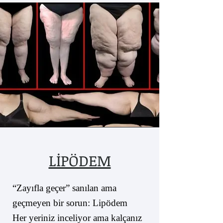
LİPÖDEM
“Zayıfla geçer” sanılan ama
geçmeyen bir sorun: Lipödem
Her yeriniz inceliyor ama kalçanız