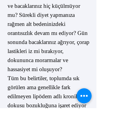
ve bacaklarınız hiç küçülmüyor
mu? Sürekli diyet yapmanıza
rağmen alt bedeninizdeki
orantısızlık devam mı ediyor? Gün
sonunda bacaklarınız ağrıyor, çorap
lastikleri iz mi bırakıyor,
dokununca morarmalar ve
hassasiyet mi oluşuyor?
Tüm bu belirtiler, toplumda sık
görülen ama genellikle fark
edilmeyen lipödem adlı kronik yağ
dokusu bozukluğuna işaret ediyor
olabilir.
❌ “Zayıfla geçer” ya da
❌ “Yağ aldır, kurtul” gibi yüzeysel