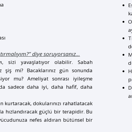
ma
E
k
O
a
ası
T
d
tırmalıyım?” diye soruyorsanız…
M
, sizi yavaşlatıyor olabilir. Sabah
d
ınız şiş mi? Bacaklarınız gün sonunda
H
leşiyor mu? Ameliyat sonrası iyileşme
p
 da sadece daha iyi, daha hafif, daha
D
a
n kurtaracak, dokularınızı rahatlatacak
rla hızlandıracak güçlü bir terapidir. Bu
 vücudunuza nefes aldıran bütünsel bir