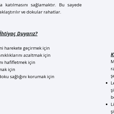
ma katılmasını sağlamaktır. Bu sayede
aklaştırılır ve dokular rahatlar.
htiyaç Duyarız?
i harekete geçirmek için
K
anıklıklarını azaltmak için
M
ını hafifletmek için
r
mak için
ş
doku sağlığını korumak için
L
ş
b
L
ş