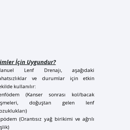
imler İçin Uygundur?
anuel Lenf Drenajı, aşağıdaki
ahatsızlıklar ve durumlar için etkin
ekilde kullanılır:
enfödem (Kanser sonrası kol/bacak
işmeleri, doğuştan gelen lenf
ozuklukları)
ipödem (Orantısız yağ birikimi ve ağrılı
işlik)